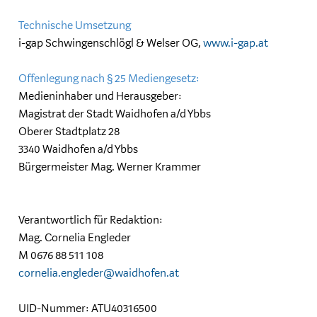
Technische Umsetzung
i-gap Schwingenschlögl & Welser OG,
www.i-gap.at
Offenlegung nach § 25 Mediengesetz:
Medieninhaber und Herausgeber:
Magistrat der Stadt Waidhofen a/d Ybbs
Oberer Stadtplatz 28
3340 Waidhofen a/d Ybbs
Bürgermeister Mag. Werner Krammer
Verantwortlich für Redaktion:
Mag. Cornelia Engleder
M 0676 88 511 108
cornelia.engleder@waidhofen.at
UID-Nummer: ATU40316500